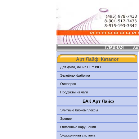
ГЛАВНАЯ
Ар
Арт Лайф. Каталог
Для дома, линия HEY BIO
Зелейная фабрика
Олеопрен
Продукты из чаги
БАК Арт Лайф
Элитные биокомплексы
Зрение
Обменные нарушения
Эндокринная система