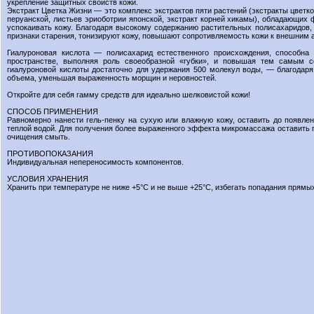
укрепление защитных свойств кожи.
Экстракт Цветка Жизни — это комплекс экстрактов пяти растений (экстракты цветк
перуанской, листьев эриоботрии японской, экстракт корней хикамы), обладающих
успокаивать кожу. Благодаря высокому содержанию растительных полисахаридов
признаки старения, тонизируют кожу, повышают сопротивляемость кожи к внешним
Гиалуроновая кислота — полисахарид естественного происхождения, способна
пространстве, выполняя роль своеобразной «губки», и повышая тем самым с
гиалуроновой кислоты достаточно для удержания 500 молекул воды, — благодаря 
объема, уменьшая выраженность морщин и неровностей.
Откройте для себя гамму средств для идеально шелковистой кожи!
СПОСОБ ПРИМЕНЕНИЯ
Равномерно нанести гель-пенку на сухую или влажную кожу, оставить до появлен
теплой водой. Для получения более выраженного эффекта микромассажа оставить п
очищения смыть.
ПРОТИВОПОКАЗАНИЯ
Индивидуальная непереносимость компонентов.
УСЛОВИЯ ХРАНЕНИЯ
Хранить при температуре не ниже +5°С и не выше +25°С, избегать попадания прямы