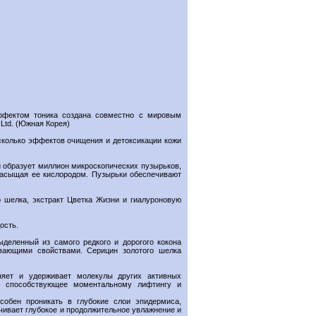
ффектом тоника создана совместно с мировым
Ltd. (Южная Корея)
есколько эффектов очищения и детоксикации кожи
 образует миллион микроскопических пузырьков,
 насыщая ее кислородом. Пузырьки обеспечивают
о шелка, экстракт Цветка Жизни и гиалуроновую
ость.
деленный из самого редкого и дорогого кокона
вающими свойствами. Серицин золотого шелка
няет и удерживает молекулы других активных
, способствующее моментальному лифтингу и
собен проникать в глубокие слои эпидермиса,
чивает глубокое и продолжительное увлажнение и