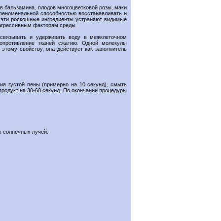
ов бальзамина, плодов многоцветковой розы, маки
 феноменальной способностью восстанавливать и
, эти роскошные ингредиенты устраняют видимые
 агрессивным факторам среды.
 связывать и удерживать воду в межклеточном
опротивление тканей сжатию. Одной молекулы
этому свойству, она действует как заполнитель
ия густой пены (примерно на 10 секунд), смыть
родукт на 30-60 секунд. По окончании процедуры
х солнечных лучей.