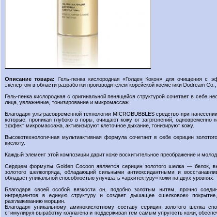
Описание товара:
Гель-пенка кислородная «Голден Кокон» для очищения с э
экспертом в области разработки производителем корейской косметики Dodream Co., 
Гель-пенка кислородная с оригинальной пенящейся структурой сочетает в себе н
лица, увлажнение, тонизирование и микромассаж.
Благодаря ультрасовременной технологии MICROBUBBLES средство при нанесении
которые, проникая глубоко в поры, очищают кожу от загрязнений, одновременно
эффект микромассажа, активизируют клеточное дыхание, тонизируют кожу.
Высокотехнологичная мультиактивная формула сочетает в себе серицин золотог
кислоту.
Каждый элемент этой композиции дарит коже восхитительное преображение и молод
Сердцем формулы Golden Cocoon является серицин золотого шелка — белок, вы
золотого шелкопряда, обладающий сильными антиоксидантными и восстанавли
обладает уникальной способностью улучшать «архитектуру» кожи на двух уровнях:
Благодаря своей особой вязкости он, подобно золотым нитям, прочно соеди
ингредиентов в единую структуру и создает дышащее «шелковое» покрытие
разглаживанию морщин.
Благодаря уникальному аминокислотному составу серицин золотого шелка спо
стимулируя выработку коллагена и поддерживая тем самым упругость кожи; обеспе