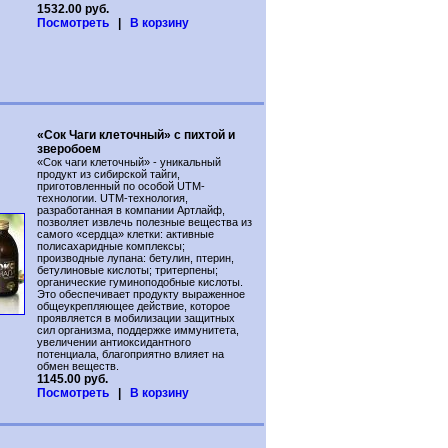
1532.00 руб.
Посмотреть
|
В корзину
«Сок Чаги клеточный» с пихтой и
зверобоем
«Сок чаги клеточный» - уникальный
продукт из сибирской тайги,
приготовленный по особой UTM-
технологии. UTM-технология,
разработанная в компании Артлайф,
позволяет извлечь полезные вещества из
самого «сердца» клетки: активные
полисахаридные комплексы;
производные лупана: бетулин, птерин,
бетулиновые кислоты; тритерпены;
органические гуминоподобные кислоты.
Это обеспечивает продукту выраженное
общеукрепляющее действие, которое
проявляется в мобилизации защитных
сил организма, поддержке иммунитета,
увеличении антиоксидантного
потенциала, благоприятно влияет на
обмен веществ.
1145.00 руб.
Посмотреть
|
В корзину