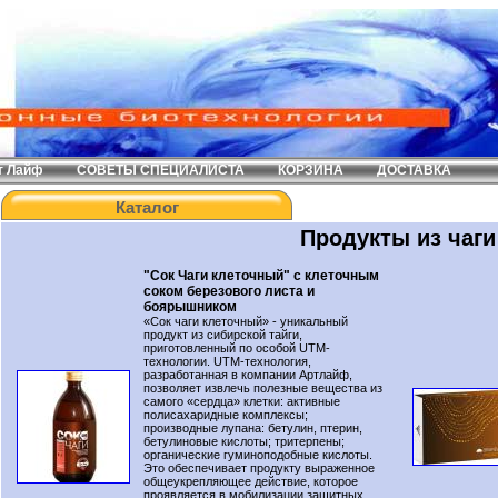
т Лайф
СОВЕТЫ СПЕЦИАЛИСТА
КОРЗИНА
ДОСТАВКА
Каталог
Продукты из чаги
"Сок Чаги клеточный" с клеточным
соком березового листа и
боярышником
«Сок чаги клеточный» - уникальный
продукт из сибирской тайги,
приготовленный по особой UTM-
технологии. UTM-технология,
разработанная в компании Артлайф,
позволяет извлечь полезные вещества из
самого «сердца» клетки: активные
полисахаридные комплексы;
производные лупана: бетулин, птерин,
бетулиновые кислоты; тритерпены;
органические гуминоподобные кислоты.
Это обеспечивает продукту выраженное
общеукрепляющее действие, которое
проявляется в мобилизации защитных