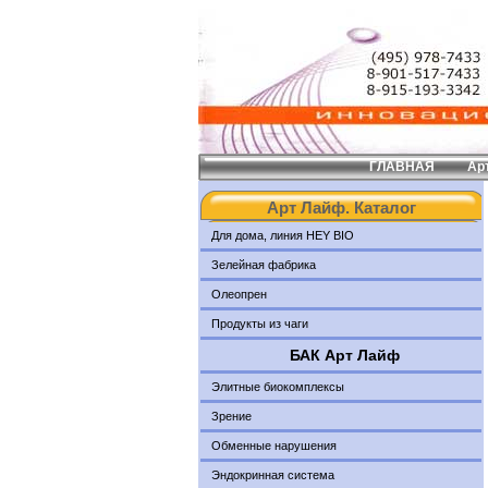
ГЛАВНАЯ
Ар
Арт Лайф. Каталог
Для дома, линия HEY BIO
Зелейная фабрика
Олеопрен
Продукты из чаги
БАК Арт Лайф
Элитные биокомплексы
Зрение
Обменные нарушения
Эндокринная система