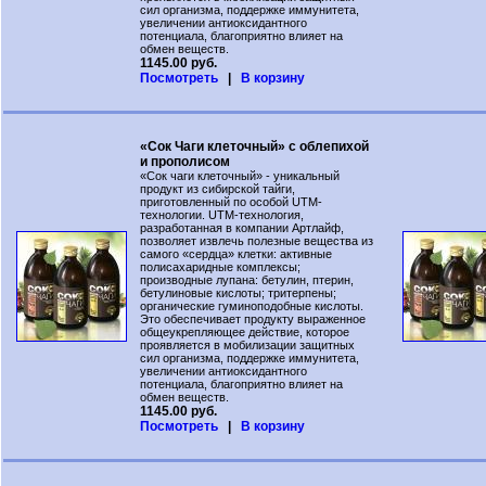
сил организма, поддержке иммунитета,
увеличении антиоксидантного
потенциала, благоприятно влияет на
обмен веществ.
1145.00 руб.
Посмотреть
|
В корзину
«Сок Чаги клеточный» с облепихой
и прополисом
«Сок чаги клеточный» - уникальный
продукт из сибирской тайги,
приготовленный по особой UTM-
технологии. UTM-технология,
разработанная в компании Артлайф,
позволяет извлечь полезные вещества из
самого «сердца» клетки: активные
полисахаридные комплексы;
производные лупана: бетулин, птерин,
бетулиновые кислоты; тритерпены;
органические гуминоподобные кислоты.
Это обеспечивает продукту выраженное
общеукрепляющее действие, которое
проявляется в мобилизации защитных
сил организма, поддержке иммунитета,
увеличении антиоксидантного
потенциала, благоприятно влияет на
обмен веществ.
1145.00 руб.
Посмотреть
|
В корзину